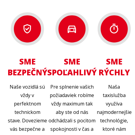
gpp_good
directions_car_filled
timer
SME
SME
SME
BEZPEČNÝ
SPOĽAHLIVÝ
RÝCHLY
Naše vozidlá sú
Pre splnenie vašich
Naša
vždy v
požiadaviek robíme
taxislužba
perfektnom
vždy maximum tak
využíva
technickom
aby ste od nás
najmodernejšie
stave. Dovezieme
odchádzali s pocitom
technológie,
vás bezpečne a
spokojnosti v čas a
ktoré nám