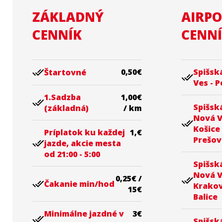
ZÁKLADNÝ
AIRP
CENNÍK
CENN
done_all
0,50€
Spišsk
Štartovné
done_all
Ves - 
1.Sadzba
1,00€
done_all
Spišsk
(základná)
/ km
Nová V
done_all
Košice
Príplatok ku každej
1,€
Prešov
done_all
jazde, akcie mesta
od 21:00 - 5:00
Spišsk
Nová V
0,25€ /
done_all
done_all
Čakanie min/hod
Krakov
15€
Balice
Minimálne jazdné v
3€
done_all
Spišsk