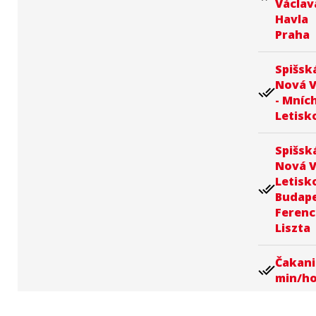
Václav
Havla
Praha
Spišsk
Nová 
done_all
- Mníc
Letisk
Spišsk
Nová V
Letisk
done_all
Budape
Ferenc
Liszta
Čakani
done_all
min/h